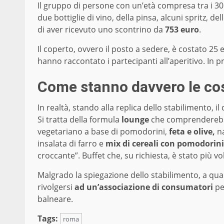
Il gruppo di persone con un’età compresa tra i 30 e
due bottiglie di vino, della pinsa, alcuni spritz, del
di aver ricevuto uno scontrino da
753 euro
.
Il coperto, ovvero il posto a sedere, è costato 25 e
hanno raccontato i partecipanti all’aperitivo. In p
Come stanno davvero le cos
In realtà, stando alla replica dello stabilimento
Si tratta della formula
lounge
che comprenderebbe
vegetariano a base di pomodorini,
feta e olive,
na
insalata di farro e
mix di cereali con pomodorini
croccante”. Buffet che, su richiesta, è stato più volt
Malgrado la spiegazione dello stabilimento, a q
rivolgersi
ad un’associazione di consumatori
pe
balneare.
Tags:
roma