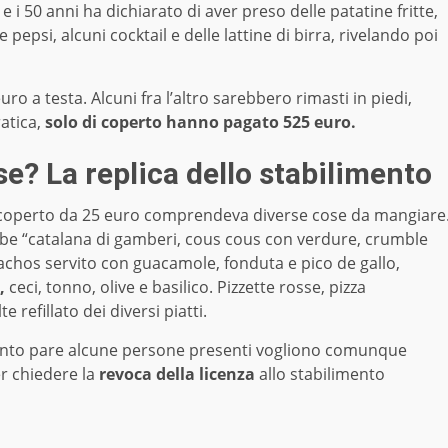
 i 50 anni ha dichiarato di aver preso delle patatine fritte,
le pepsi, alcuni cocktail e delle lattine di birra, rivelando poi
uro a testa. Alcuni fra l’altro sarebbero rimasti in piedi,
ratica,
solo di coperto hanno pagato 525 euro.
e? La replica dello stabilimento
, il coperto da 25 euro comprendeva diverse cose da mangiare
 “catalana di gamberi, cous cous con verdure, crumble
chos servito con guacamole, fonduta e pico de gallo,
,
ceci, tonno, olive e basilico. Pizzette rosse, pizza
e refillato dei diversi piatti.
uanto pare alcune persone presenti vogliono comunque
r chiedere la
revoca della licenza
allo stabilimento