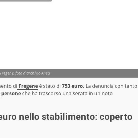
 Fregene, foto d'archivio Ansa
mento di
Fregene
è stato di
753 euro.
La denuncia con tanto
 persone
che ha trascorso una serata in un noto
euro nello stabilimento: coperto