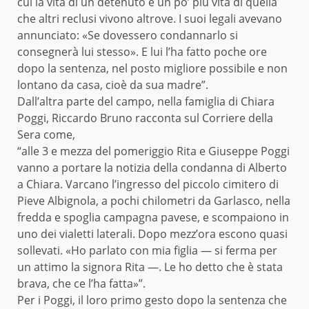
cui la vita di un detenuto è un po’ più vita di quella
che altri reclusi vivono altrove. I suoi legali avevano
annunciato: «Se dovessero condannarlo si
consegnerà lui stesso». E lui l’ha fatto poche ore
dopo la sentenza, nel posto migliore possibile e non
lontano da casa, cioè da sua madre”.
Dall’altra parte del campo, nella famiglia di Chiara
Poggi, Riccardo Bruno racconta sul Corriere della
Sera come,
“alle 3 e mezza del pomeriggio Rita e Giuseppe Poggi
vanno a portare la notizia della condanna di Alberto
a Chiara. Varcano l’ingresso del piccolo cimitero di
Pieve Albignola, a pochi chilometri da Garlasco, nella
fredda e spoglia campagna pavese, e scompaiono in
uno dei vialetti laterali. Dopo mezz’ora escono quasi
sollevati. «Ho parlato con mia figlia — si ferma per
un attimo la signora Rita —. Le ho detto che è stata
brava, che ce l’ha fatta»”.
Per i Poggi, il loro primo gesto dopo la sentenza che