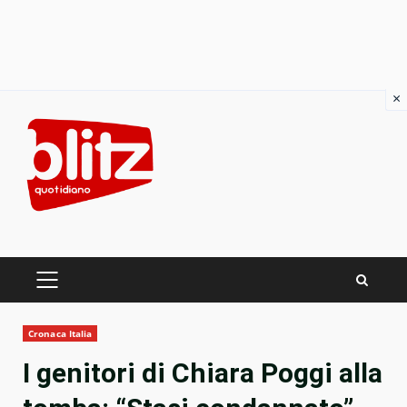
×
Skip
to
content
PRIMARY
MENU
Cronaca Italia
I genitori di Chiara Poggi alla