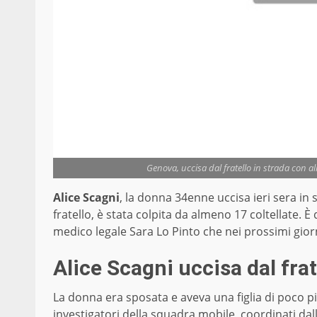
Genova, uccisa dal fratello in strada con alm
Alice Scagni
, la donna 34enne uccisa ieri sera in 
fratello, è stata colpita da almeno 17 coltellate. 
medico legale Sara Lo Pinto che nei prossimi giorn
Alice Scagni uccisa dal fra
La donna era sposata e aveva una figlia di poco p
investigatori della squadra mobile, coordinati dal