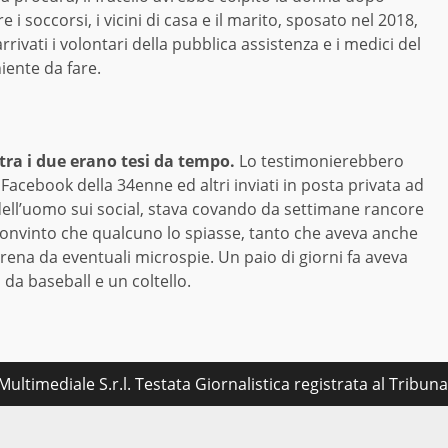
e i soccorsi, i vicini di casa e il marito, sposato nel 2018,
ivati i volontari della pubblica assistenza e i medici del
iente da fare.
 tra i due erano tesi da tempo.
Lo testimonierebbero
Facebook della 34enne ed altri inviati in posta privata ad
 dell’uomo sui social, stava covando da settimane rancore
onvinto che qualcuno lo spiasse, tanto che aveva anche
ena da eventuali microspie. Un paio di giorni fa aveva
 da baseball e un coltello.
ultimediale S.r.l. Testata Giornalistica registrata al Tribu