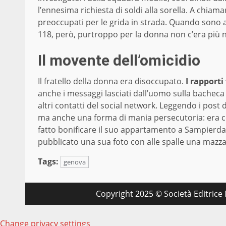
l’ennesima richiesta di soldi alla sorella. A chiamar
preoccupati per le grida in strada. Quando sono arr
118, però, purtroppo per la donna non c’era più n
Il movente dell’omicidio
Il fratello della donna era disoccupato.
I rapporti
anche i messaggi lasciati dall’uomo sulla bacheca 
altri contatti del social network. Leggendo i post
ma anche una forma di mania persecutoria: era c
fatto bonificare il suo appartamento a Sampierdar
pubblicato una sua foto con alle spalle una mazza
Tags:
genova
Copyright 2025 © Società Editrice M
Change privacy settings