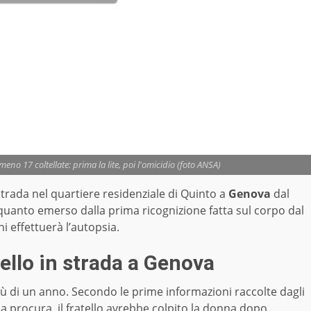
eno 17 coltellate: prima la lite, poi l'omicidio (foto ANSA)
strada nel quartiere residenziale di Quinto a
Genova
dal
È quanto emerso dalla prima ricognizione fatta sul corpo dal
i effettuerà l’autopsia.
tello in strada a Genova
iù di un anno. Secondo le prime informazioni raccolte dagli
la procura, il fratello avrebbe colpito la donna dopo