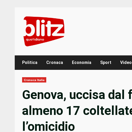
Skip
to
content
Politica
Cronaca
Economia
Sport
Video
Cronaca Italia
Genova, uccisa dal f
almeno 17 coltellate:
l’omicidio