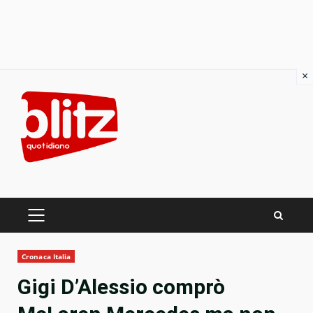
×
Skip
to
content
PRIMARY
MENU
Cronaca Italia
Gigi D’Alessio comprò