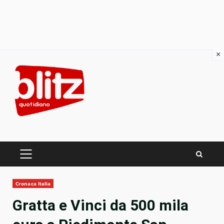
×
Skip
to
content
PRIMARY
MENU
Cronaca Italia
Gratta e Vinci da 500 mila