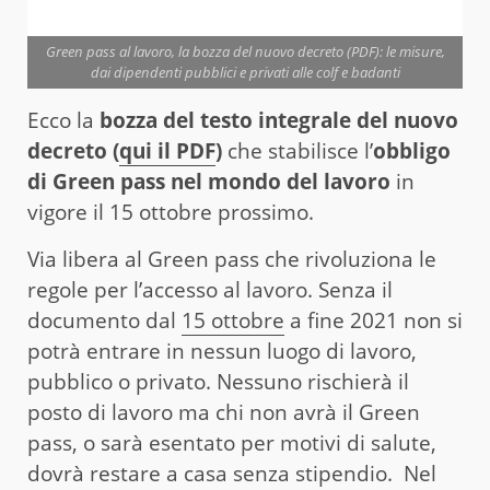
Green pass al lavoro, la bozza del nuovo decreto (PDF): le misure,
dai dipendenti pubblici e privati alle colf e badanti
Ecco la
bozza del testo integrale del nuovo
decreto (
qui il PDF
)
che stabilisce l’
obbligo
di Green pass
nel mondo del lavoro
in
vigore il 15 ottobre prossimo.
Via libera al Green pass che rivoluziona le
regole per l’accesso al lavoro. Senza il
documento dal
15 ottobre
a fine 2021 non si
potrà entrare in nessun luogo di lavoro,
pubblico o privato. Nessuno rischierà il
posto di lavoro ma chi non avrà il Green
pass, o sarà esentato per motivi di salute,
dovrà restare a casa senza stipendio. Nel