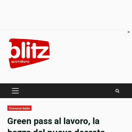
×
Skip
to
content
PRIMARY
MENU
Cronaca Italia
Green pass al lavoro, la