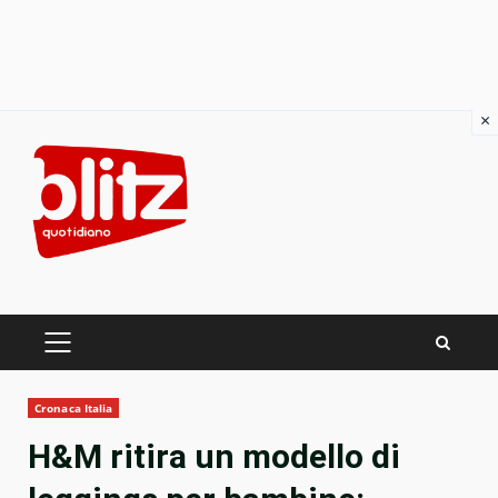
×
Skip
to
content
PRIMARY
MENU
Cronaca Italia
H&M ritira un modello di