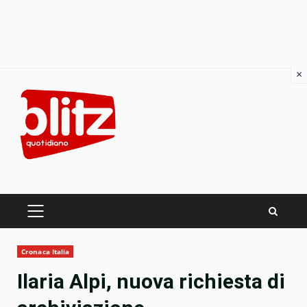
×
Skip
to
content
PRIMARY
MENU
Cronaca Italia
Ilaria Alpi, nuova richiesta di