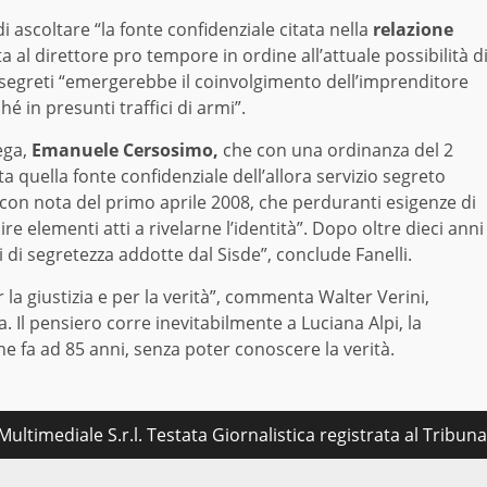
di ascoltare “la fonte confidenziale citata nella
relazione
 al direttore pro tempore in ordine all’attuale possibilità d
zi segreti “emergerebbe il coinvolgimento dell’imprenditore
é in presunti traffici di armi”.
lega,
Emanuele Cersosimo,
che con una ordinanza del 2
 quella fonte confidenziale dell’allora servizio segreto
, con nota del primo aprile 2008, che perduranti esigenze di
re elementi atti a rivelarne l’identità”. Dopo oltre dieci anni
i di segretezza addotte dal Sisde”, conclude Fanelli.
r la giustizia e per la verità”, commenta Walter Verini,
 Il pensiero corre inevitabilmente a Luciana Alpi, la
fa ad 85 anni, senza poter conoscere la verità.
ultimediale S.r.l. Testata Giornalistica registrata al Tribu