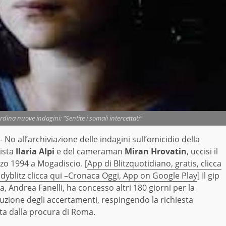
ordina nuove indagini: "Sentite i somali intercettati"
No all’archiviazione delle indagini sull’omicidio della
lista
Ilaria Alpi
e del cameraman
Miran Hrovatin
, uccisi il
zo 1994 a Mogadiscio. [
App di Blitzquotidiano, gratis, clicca
dyblitz clicca qui –
Cronaca Oggi, App on Google Play
] Il gip
, Andrea Fanelli, ha concesso altri 180 giorni per la
uzione degli accertamenti, respingendo la richiesta
ta dalla procura di Roma.