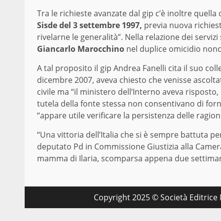
Tra le richieste avanzate dal gip c’è inoltre quella 
Sisde del 3 settembre 1997,
previa nuova richiesta
rivelarne le generalità”. Nella relazione dei servi
Giancarlo Marocchino
nel duplice omicidio nonch
A tal proposito il gip Andrea Fanelli cita il suo col
dicembre 2007, aveva chiesto che venisse ascoltata
civile ma “il ministero dell’Interno aveva risposto
tutela della fonte stessa non consentivano di forni
“appare utile verificare la persistenza delle ragion
“Una vittoria dell’Italia che si è sempre battuta pe
deputato Pd in Commissione Giustizia alla Camera.
mamma di Ilaria, scomparsa appena due settimane 
Copyright 2025 © Società Editrice M