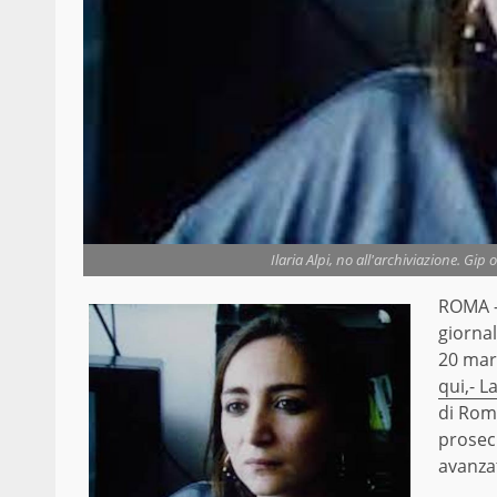
Ilaria Alpi, no all'archiviazione. Gip 
ROMA – 
giorna
20 mar
qui,-
La
di Roma
prosec
avanza