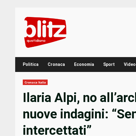
Skip
to
content
Politica
Cronaca
Economia
Sport
Video
Cronaca Italia
Ilaria Alpi, no all’a
nuove indagini: “Sen
intercettati”