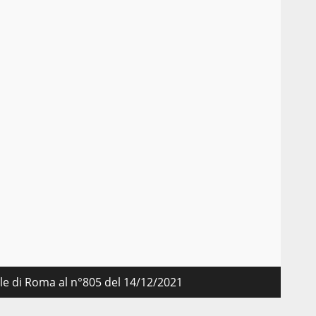
i
nale di Roma al n°805 del 14/12/2021