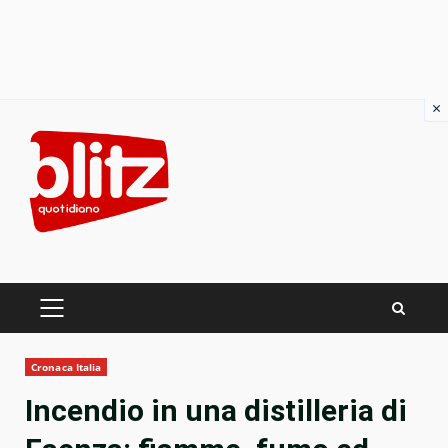
×
Skip
to
content
PRIMARY
MENU
Cronaca Italia
Incendio in una distilleria di