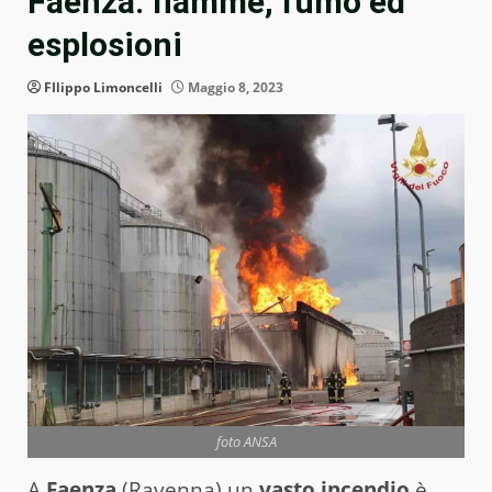
Faenza: fiamme, fumo ed
esplosioni
FIlippo Limoncelli
Maggio 8, 2023
foto ANSA
A
Faenza
(Ravenna) un
vasto incendio
è