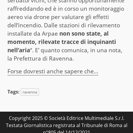
serbatoi vicini, che stanno opportunamente
raffreddando ed è in corso un monitoraggio
aereo via drone per valutare gli effetti
dell’incendio. Dalle stazioni di rilevamento
installate da Arpae
non sono state, al
momento, rilevate tracce di inquinanti
nell’aria
“. E’ quanto comunica, in una nota,
la Prefettura di Ravenna.
Forse dovresti anche sapere che…
Tags:
ravenna
Copyright 2025 © Società Editrice Multimediale S.r.l.
Testata Giornalistica registrata al Tribunale di Roma al
n°805 del 14/12/2021