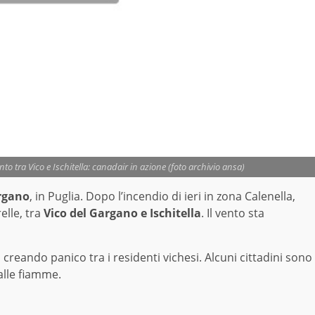
o tra Vico e Ischitella: canadair in azione (foto archivio ansa)
rgano
, in Puglia. Dopo l’incendio di ieri in zona Calenella,
elle, tra
Vico del Gargano e Ischitella
. Il vento sta
reando panico tra i residenti vichesi. Alcuni cittadini sono
alle fiamme.