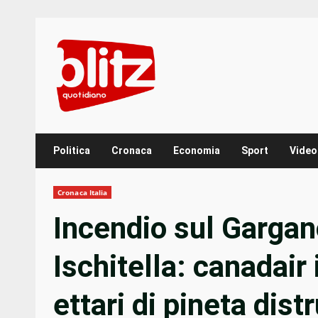
Skip
to
content
Politica
Cronaca
Economia
Sport
Video
Cronaca Italia
Incendio sul Gargan
Ischitella: canadair 
ettari di pineta distr