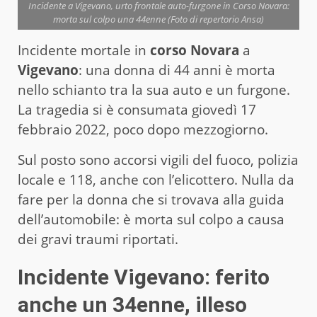
Incidente a Vigevano, urto frontale auto-furgone in Corso Novara:
morta sul colpo una 44enne (Foto di repertorio Ansa)
Incidente mortale in
corso Novara
a
Vigevano
: una donna di 44 anni è morta
nello schianto tra la sua auto e un furgone.
La tragedia si è consumata giovedì 17
febbraio 2022, poco dopo mezzogiorno.
Sul posto sono accorsi vigili del fuoco, polizia
locale e 118, anche con l’elicottero. Nulla da
fare per la donna che si trovava alla guida
dell’automobile: è morta sul colpo a causa
dei gravi traumi riportati.
Incidente Vigevano: ferito
anche un 34enne, illeso