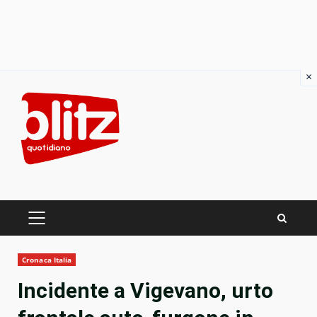
×
Skip
to
content
PRIMARY
MENU
Cronaca Italia
Incidente a Vigevano, urto