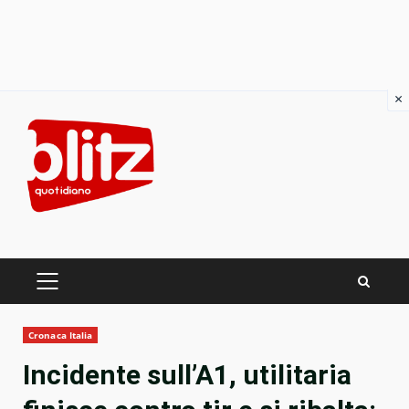
×
Skip
to
content
PRIMARY
MENU
Cronaca Italia
Incidente sull’A1, utilitaria