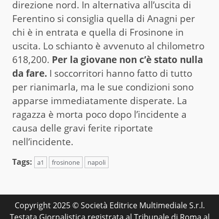
direzione nord. In alternativa all’uscita di
Ferentino si consiglia quella di Anagni per
chi è in entrata e quella di Frosinone in
uscita. Lo schianto è avvenuto al chilometro
618,200.
Per la giovane non c’è stato nulla
da fare.
I soccorritori hanno fatto di tutto
per rianimarla, ma le sue condizioni sono
apparse immediatamente disperate. La
ragazza è morta poco dopo l’incidente a
causa delle gravi ferite riportate
nell’incidente.
Tags:
a1
frosinone
napoli
Copyright 2025 © Società Editrice Multimediale S.r.l.
Testata Giornalistica registrata al Tribunale di Roma al