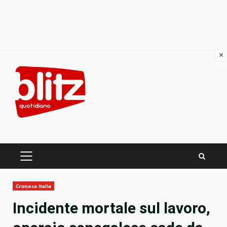
×
Skip
to
content
PRIMARY
MENU
Cronaca Italia
Incidente mortale sul lavoro,