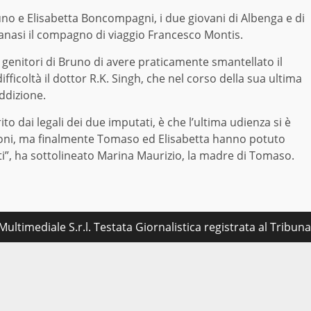
no e Elisabetta Boncompagni, i due giovani di Albenga e di
ranasi il compagno di viaggio Francesco Montis.
ai genitori di Bruno di avere praticamente smantellato il
ficoltà il dottor R.K. Singh, che nel corso della sua ultima
ddizione.
to dai legali dei due imputati, è che l’ultima udienza si è
gioni, ma finalmente Tomaso ed Elisabetta hanno potuto
ti”, ha sottolineato Marina Maurizio, la madre di Tomaso.
ultimediale S.r.l. Testata Giornalistica registrata al Tribu