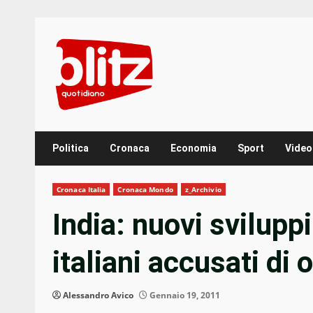
Skip
to
content
Politica
Cronaca
Economia
Sport
Video
Cronaca Italia
Cronaca Mondo
z_Archivio
India: nuovi svilupp
italiani accusati di 
Alessandro Avico
Gennaio 19, 2011