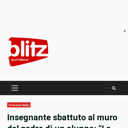
×
Skip
to
content
PRIMARY
MENU
Cronaca Italia
Insegnante sbattuto al muro