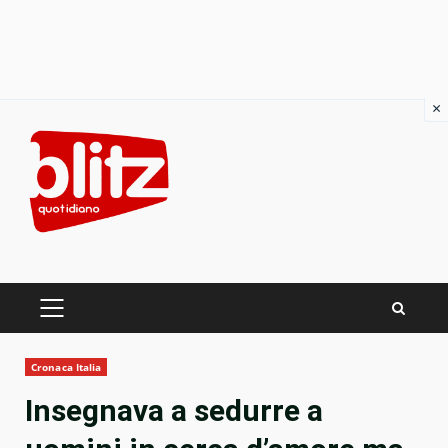
×
Skip
to
content
PRIMARY
MENU
Cronaca Italia
Insegnava a sedurre a