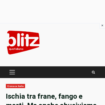
×
Skip
to
content
PRIMARY
MENU
Cronaca Italia
Ischia tra frane, fango e