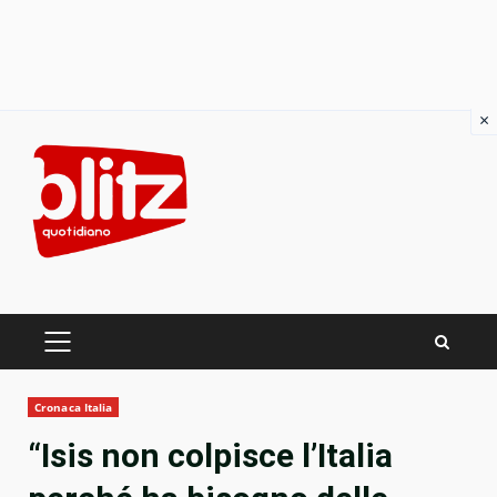
×
Skip
to
content
PRIMARY
MENU
Cronaca Italia
“Isis non colpisce l’Italia