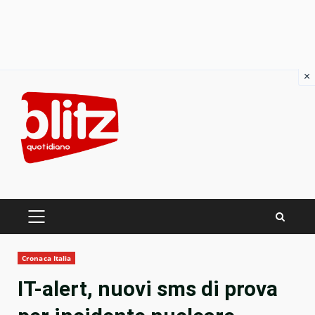
×
Skip
to
content
PRIMARY
MENU
Cronaca Italia
IT-alert, nuovi sms di prova