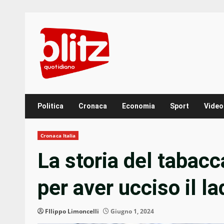
Skip
to
content
Politica
Cronaca
Economia
Sport
Video
Cronaca Italia
La storia del tabac
per aver ucciso il l
FIlippo Limoncelli
Giugno 1, 2024