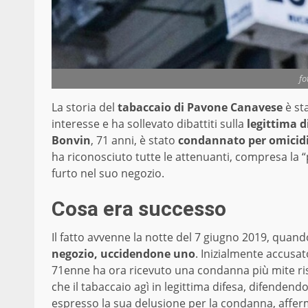
fo
La storia del
tabaccaio di Pavone Canavese
è st
interesse e ha sollevato dibattiti sulla
legittima d
Bonvin
, 71 anni, è stato
condannato per omicidio
ha riconosciuto tutte le attenuanti, compresa la “
furto nel suo negozio.
Cosa era successo
Il fatto avvenne la notte del 7 giugno 2019, quan
negozio, uccidendone uno
. Inizialmente accusat
71enne ha ora ricevuto una condanna più mite risp
che il tabaccaio agì in legittima difesa, difendend
espresso la sua delusione per la condanna, afferm