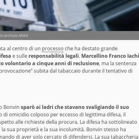
to archivio ANSA
ata al centro di un
processo
che ha destato grande
ifesa
e sulle
responsabilità legali
.
Marcellino Franco Iach
 volontario a cinque anni di reclusione
, ma la sentenza
provocazione” subita dal tabaccaio durante il tentativo di
do Bonvin
sparò ai ladri che stavano svaligiando il suo
o di omicidio colposo per eccesso di legittima difesa, il
etto alle richieste della procura. La difesa ha sottolineato
o la sua proprietà e la sua incolumità. Bonvin stesso ha
ando di aver solo cercato di difendersi. La sua tabaccheria