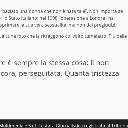
r “baciato una donna che non è nata tale”. Non importa se
r lo Stato italiano: nel 1998 l’operazione a Londra l’ha
sprimere la sua vera sessualità, ma non dai pregiudizi.
alcune foto che la ritraggono col volto tumefatto. Più delle
re è sempre la stessa cosa: il non
ncora, perseguitata. Quanta tristezza
ultimediale S.r.l. Testata Giornalistica registrata al Tribu