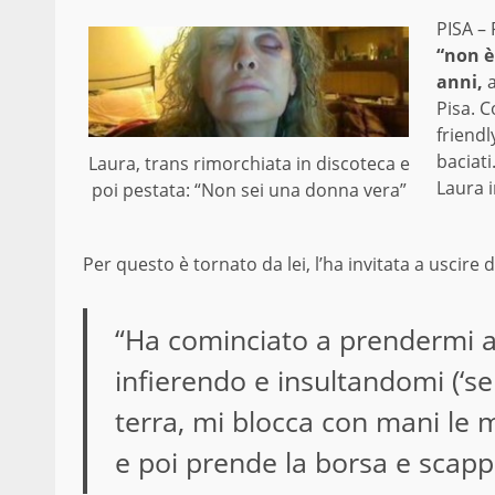
PISA – 
“non è
anni,
a
Pisa. C
friendl
baciati
Laura, trans rimorchiata in discoteca e
Laura 
poi pestata: “Non sei una donna vera”
Per questo è tornato da lei, l’ha invitata a uscire d
“Ha cominciato a prendermi a p
infierendo e insultandomi (‘sei
terra, mi blocca con mani le mi
e poi prende la borsa e scappa