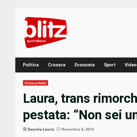
Skip
to
content
Politica
Cronaca
Economia
Sport
Video
Cronaca Italia
Laura, trans rimorch
pestata: “Non sei u
Daniela Lauria
Novembre 6, 2014