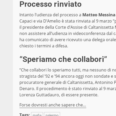
Processo rinviato
Intanto l’udienza del processo a
Matteo Messina
Capaci e via D’Amelio è stata rinviata al 9 marzo 
il presidente della Corte d’Assise di Caltanissett
non assistere all’udienza in videoconferenza dal c
ha comunicato di avere ricevuto una delega orale
chiesto i termini a difesa.
“Speriamo che collabori”
“Che collabori lo speriamo tutti, ma nessuno di n
stragista del ’92 e ’94 ancora oggi non sondate e s
procuratore generale di Caltanissetta, Antonino P
Denaro. Il procedimento è stato rinviato al 9 marz
Lorenza Guttadauro, di essere presente.
Forse dovresti anche sapere che…
Tags:
mafia
palermo