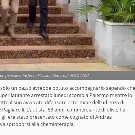
"Non pensavo che fosse Messina Denaro..." FOTO ANSA
, solo un pazzo avrebbe potuto accompagnarlo sapendo ch
el super latitante arrestato lunedì scorso a Palermo mentre lo
detto il suo avvocato difensore al termine dell’udienza di
 Pagliarelli. L’autista, 59 anni, commerciante di olive, ha
gli era stato presentato come cognato di Andrea
a sottoporsi alla chemioterapia.