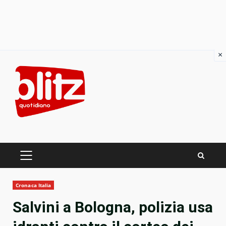
×
Skip
to
content
PRIMARY
MENU
Cronaca Italia
Salvini a Bologna, polizia usa