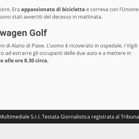
giore. Era
appassionato di bicicletta
e correva con l’Unione
s sono stati avvertiti del decesso in mattinata.
kswagen Golf
ni di Alano di Piave. L’uomo è ricoverato in ospedale. I Vigili
o ad estrarre gli occupanti delle due auto e a mettere in
 alle ore 8.30 circa.
ultimediale S.r.l. Testata Giornalistica registrata al Tribu