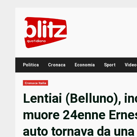
Skip
to
content
Politica
Cronaca
Economia
Sport
Video
Cronaca Italia
Lentiai (Belluno), i
muore 24enne Ernes
auto tornava da una