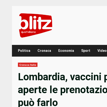
Skip
to
content
Politica
Cronaca
Economia
Sport
Video
Cronaca Italia
Lombardia, vaccini p
aperte le prenotazio
può farlo