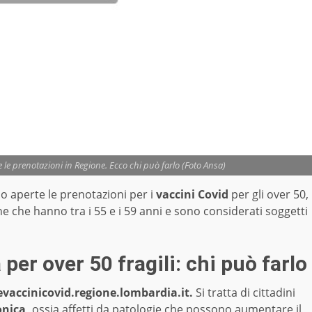
e le prenotazioni in Regione. Ecco chi può farlo (Foto Ansa)
o aperte le prenotazioni per i
vaccini Covid
per gli over 50,
ne che hanno tra i 55 e i 59 anni e sono considerati soggetti
per over 50 fragili: chi può farlo
vaccinicovid.regione.lombardia.it.
Si tratta di cittadini
onica,
ossia affetti da patologie che possono aumentare il