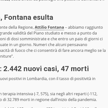
, Fontana esulta
ente della Regione,
Attilio Fontana
– abbiamo raggiunto
rande validità del Piano studiato e messo a punto da
oni di dosi somministrate e che entro un paio di giorni ci
ettuate in un giorno. Numeri che alcuni pensavano
pacità di fuoco che ci consentirà di fare ancora meglio se la
niture”.
 2.442 nuovi casi, 47 morti
ovi positivi in Lombardia, con il tasso di positività in
terapia intensiva (-7, 575), sia negli altri reparti (-112,
 di 32.789 morti in regione dall’inizio della pandemia.