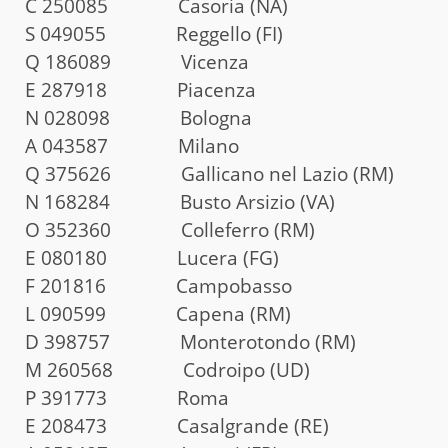
C 250085 Casoria (NA)
S 049055 Reggello (FI)
Q 186089 Vicenza
E 287918 Piacenza
N 028098 Bologna
A 043587 Milano
Q 375626 Gallicano nel Lazio (RM)
N 168284 Busto Arsizio (VA)
O 352360 Colleferro (RM)
E 080180 Lucera (FG)
F 201816 Campobasso
L 090599 Capena (RM)
D 398757 Monterotondo (RM)
M 260568 Codroipo (UD)
P 391773 Roma
E 208473 Casalgrande (RE)