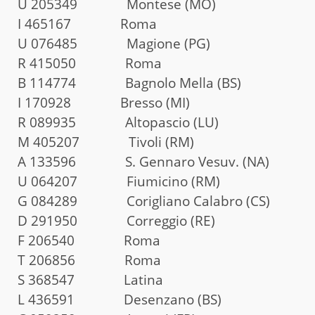
U 205349 Montese (MO)
I 465167 Roma
U 076485 Magione (PG)
R 415050 Roma
B 114774 Bagnolo Mella (BS)
I 170928 Bresso (MI)
R 089935 Altopascio (LU)
M 405207 Tivoli (RM)
A 133596 S. Gennaro Vesuv. (NA)
U 064207 Fiumicino (RM)
G 084289 Corigliano Calabro (CS)
D 291950 Correggio (RE)
F 206540 Roma
T 206856 Roma
S 368547 Latina
L 436591 Desenzano (BS)