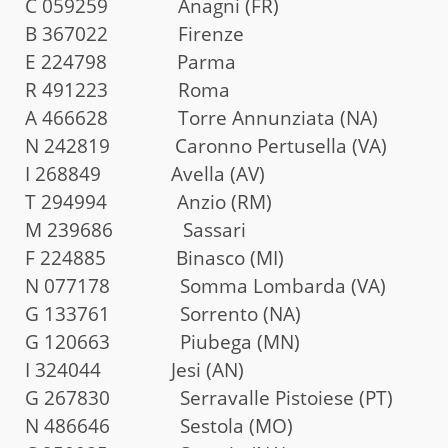
C 059259 Anagni (FR)
B 367022 Firenze
E 224798 Parma
R 491223 Roma
A 466628 Torre Annunziata (NA)
N 242819 Caronno Pertusella (VA)
I 268849 Avella (AV)
T 294994 Anzio (RM)
M 239686 Sassari
F 224885 Binasco (MI)
N 077178 Somma Lombarda (VA)
G 133761 Sorrento (NA)
G 120663 Piubega (MN)
I 324044 Jesi (AN)
G 267830 Serravalle Pistoiese (PT)
N 486646 Sestola (MO)