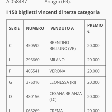
A 058487 Anagni (FR).
I 150 biglietti vincenti di terza categoria
PREMIO
SERIE
NUMERO
VENDUTO A
€
BRENTINO
C
450592
20.000
BELLUNO (VR)
L
296660
MILANO
20.000
P
405541
VERONA
20.000
G
376016
LEONESSA (RI)
20.000
CESANA BRIANZA
D
480156
20.000
(LC)
L
065269
CREMA
20.000