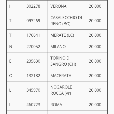
I
302278
VERONA
20.000
CASALECCHIO DI
T
093269
20.000
RENO (BO)
T
176641
MERATE (LC)
20.000
N
270052
MILANO
20.000
TORINO DI
E
235630
20.000
SANGRO (CH)
O
132182
MACERATA
20.000
NOGAROLE
L
345970
20.000
ROCCA (vr)
I
460723
ROMA
20.000