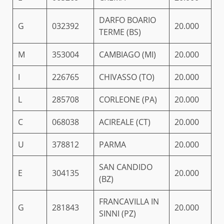
DARFO BOARIO
G
032392
20.000
TERME (BS)
M
353004
CAMBIAGO (MI)
20.000
I
226765
CHIVASSO (TO)
20.000
L
285708
CORLEONE (PA)
20.000
C
068038
ACIREALE (CT)
20.000
U
378812
PARMA
20.000
SAN CANDIDO
E
304135
20.000
(BZ)
FRANCAVILLA IN
G
281843
20.000
SINNI (PZ)