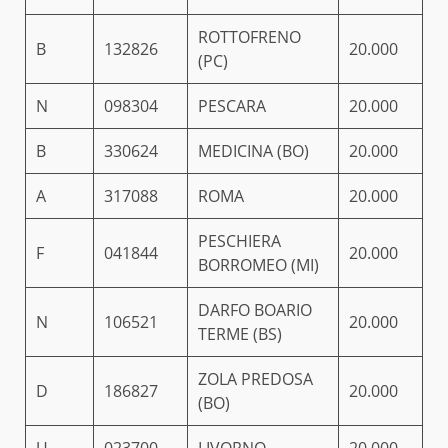
ROTTOFRENO
B
132826
20.000
(PC)
N
098304
PESCARA
20.000
B
330624
MEDICINA (BO)
20.000
A
317088
ROMA
20.000
PESCHIERA
F
041844
20.000
BORROMEO (MI)
DARFO BOARIO
N
106521
20.000
TERME (BS)
ZOLA PREDOSA
D
186827
20.000
(BO)