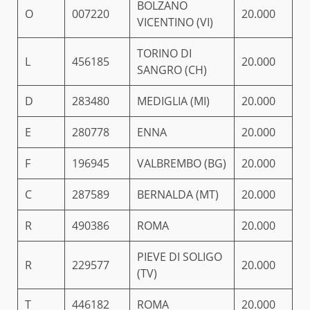
BOLZANO
O
007220
20.000
VICENTINO (VI)
TORINO DI
L
456185
20.000
SANGRO (CH)
D
283480
MEDIGLIA (MI)
20.000
E
280778
ENNA
20.000
F
196945
VALBREMBO (BG)
20.000
C
287589
BERNALDA (MT)
20.000
R
490386
ROMA
20.000
PIEVE DI SOLIGO
R
229577
20.000
(TV)
T
446182
ROMA
20.000