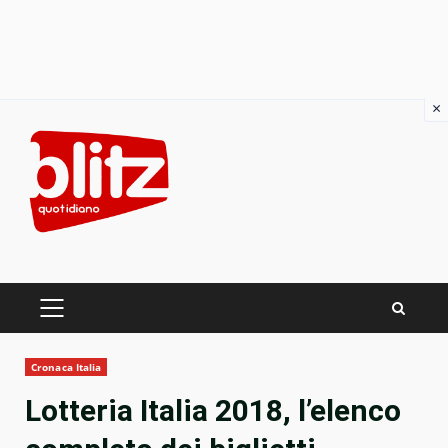
×
Skip
to
content
PRIMARY
MENU
Cronaca Italia
Lotteria Italia 2018, l’elenco