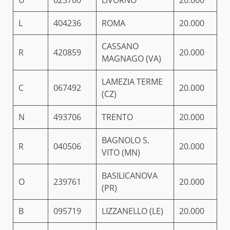
U
023700
LIVORNO
20.000
L
404236
ROMA
20.000
CASSANO
R
420859
20.000
MAGNAGO (VA)
LAMEZIA TERME
C
067492
20.000
(CZ)
N
493706
TRENTO
20.000
BAGNOLO S.
R
040506
20.000
VITO (MN)
BASILICANOVA
O
239761
20.000
(PR)
B
095719
LIZZANELLO (LE)
20.000