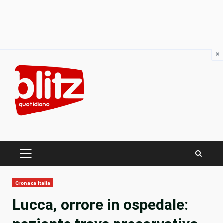
×
Skip
to
content
PRIMARY
MENU
Cronaca Italia
Lucca, orrore in ospedale: