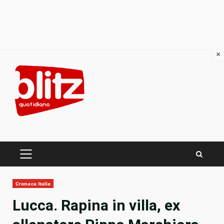
×
Skip
to
content
PRIMARY
MENU
Cronaca Italia
Lucca. Rapina in villa, ex