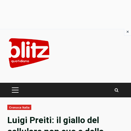
×
Skip
to
content
PRIMARY
MENU
Cronaca Italia
Luigi Preiti: il giallo del