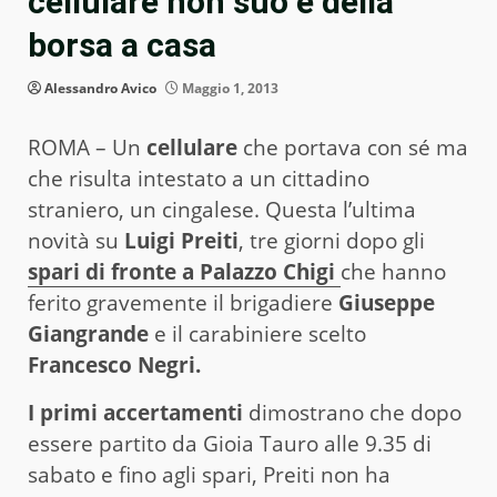
cellulare non suo e della
borsa a casa
Alessandro Avico
Maggio 1, 2013
ROMA – Un
cellulare
che portava con sé ma
che risulta intestato a un cittadino
straniero, un cingalese. Questa l’ultima
novità su
Luigi Preiti
, tre giorni dopo gli
spari di fronte a Palazzo Chigi
che hanno
ferito gravemente il brigadiere
Giuseppe
Giangrande
e il carabiniere scelto
Francesco Negri.
I primi accertamenti
dimostrano che dopo
essere partito da Gioia Tauro alle 9.35 di
sabato e fino agli spari, Preiti non ha