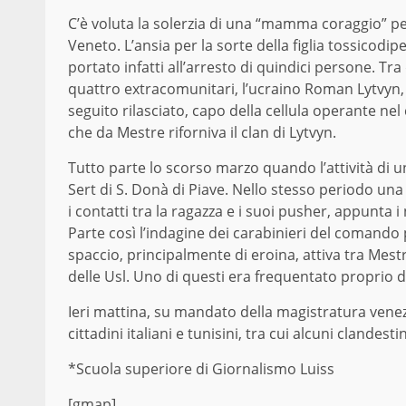
C’è voluta la solerzia di una “mamma coraggio” pe
Veneto. L’ansia per la sorte della figlia tossicodi
portato infatti all’arresto di quindici persone. Tra
quattro extracomunitari, l’ucraino Roman Lytvyn,
seguito rilasciato, capo della cellula operante n
che da Mestre riforniva il clan di Lytvyn.
Tutto parte lo scorso marzo quando l’attività di u
Sert di S. Donà di Piave. Nello stesso periodo una 
i contatti tra la ragazza e i suoi pusher, appunta i
Parte così l’indagine dei carabinieri del comando p
spaccio, principalmente di eroina, attiva tra Mest
delle Usl. Uno di questi era frequentato proprio da
Ieri mattina, su mandato della magistratura venezia
cittadini italiani e tunisini, tra cui alcuni clandes
*Scuola superiore di Giornalismo Luiss
[gmap]