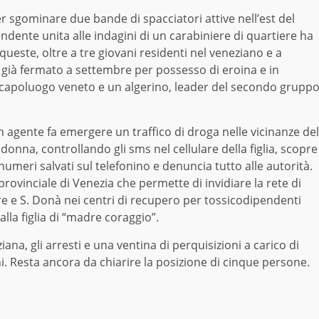
r sgominare due bande di spacciatori attive nell’est del
pendente unita alle indagini di un carabiniere di quartiere ha
 queste, oltre a tre giovani residenti nel veneziano e a
 già fermato a settembre per possesso di eroina e in
el capoluogo veneto e un algerino, leader del secondo grupp
n agente fa emergere un traffico di droga nelle vicinanze del
donna, controllando gli sms nel cellulare della figlia, scopre
 numeri salvati sul telefonino e denuncia tutto alle autorità.
rovinciale di Venezia che permette di invidiare la rete di
re e S. Donà nei centri di recupero per tossicodipendenti
lla figlia di “madre coraggio”.
na, gli arresti e una ventina di perquisizioni a carico di
tini. Resta ancora da chiarire la posizione di cinque persone.