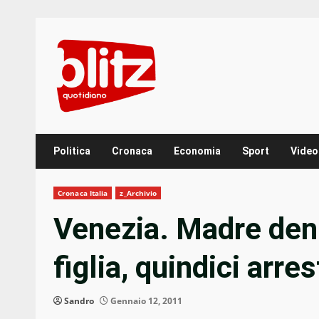
Skip
to
content
Politica
Cronaca
Economia
Sport
Video
Cronaca Italia
z_Archivio
Venezia. Madre denu
figlia, quindici arres
Sandro
Gennaio 12, 2011