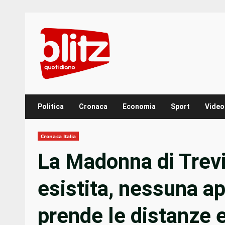
Skip
to
content
Politica
Cronaca
Economia
Sport
Video
Cronaca Italia
La Madonna di Trev
esistita, nessuna a
prende le distanze e