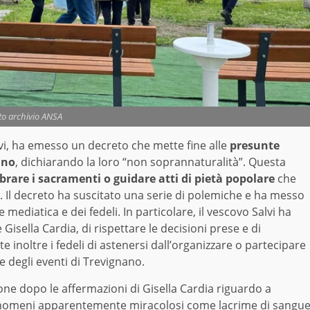
to archivio ANSA
alvi, ha emesso un decreto che mette fine alle
presunte
ano
, dichiarando la loro “non soprannaturalità”. Questa
lebrare i sacramenti o guidare atti di pietà popolare
che
. Il decreto ha suscitato una serie di polemiche e ha messo
 mediatica e dei fedeli. In particolare, il vescovo Salvi ha
sella Cardia, di rispettare le decisioni prese e di
 inoltre i fedeli di astenersi dall’organizzare o partecipare
e degli eventi di Trevignano.
one dopo le affermazioni di Gisella Cardia riguardo a
 fenomeni apparentemente miracolosi come lacrime di sangu