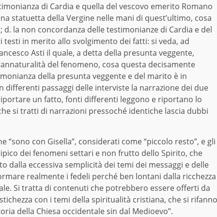
testimonianza di Cardia e quella del vescovo emerito Romano
na statuetta della Vergine nelle mani di quest’ultimo, cosa
; d. la non concordanza delle testimonianze di Cardia e del
testi in merito allo svolgimento dei fatti: si veda, ad
ancesco Asti il quale, a detta della presunta veggente,
prannaturalità del fenomeno, cosa questa decisamente
timonianza della presunta veggente e del marito è in
n differenti passaggi delle interviste la narrazione dei due
iportare un fatto, fonti differenti leggono e riportano lo
che si tratti di narrazioni pressoché identiche lascia dubbi
che “sono con Gisella”, considerati come “piccolo resto”, e gli
ipico dei fenomeni settari e non frutto dello Spirito, che
to dalla eccessiva semplicità dei temi dei messaggi e delle
ormare realmente i fedeli perché ben lontani dalla ricchezza
iale. Si tratta di contenuti che potrebbero essere offerti da
hezza con i temi della spiritualità cristiana, che si rifann
ria della Chiesa occidentale sin dal Medioevo”.