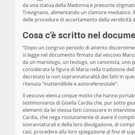
da una statua della Madonna e presunte stigmate
Trevignano, alimentando un clamore mediatico. Il
delle procedure di accertamento della veridicità d
Cosa c’è scritto nel docume
“Dopo un congruo periodo di attento discernimento
si legge nel documento firmato dal vescovo Marco
da un mariologo, un teologo, un canonista, uno psi
considerata la figura di Maria nella tradizione dell
decretato la non soprannaturalità dei fatti in que
ritenuta “inattendibile e autoreferenziale”.
Il vescovo elenca cinque motivi che hanno portato
testimonianza di Gisella Cardia che, pur sotto gi
elementi da lei stessa fatti conoscere in interviste
Cardia, che nega risolutamente di avere il compit
sovrannaturali e della loro divulgazione, di compre
casi, procedere alla loro spiegazione al fine di sup