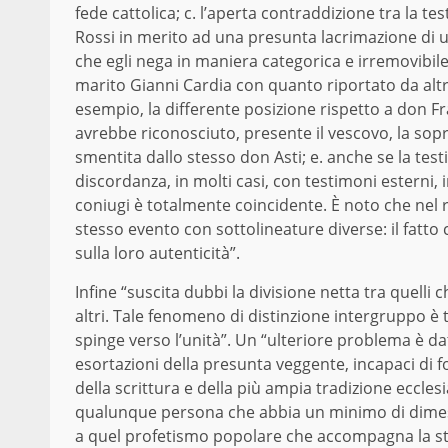
fede cattolica; c. l’aperta contraddizione tra la 
Rossi in merito ad una presunta lacrimazione di u
che egli nega in maniera categorica e irremovibile
marito Gianni Cardia con quanto riportato da altri 
esempio, la differente posizione rispetto a don Fr
avrebbe riconosciuto, presente il vescovo, la so
smentita dallo stesso don Asti; e. anche se la tes
discordanza, in molti casi, con testimoni esterni, i
coniugi è totalmente coincidente. È noto che nel r
stesso evento con sottolineature diverse: il fatto 
sulla loro autenticità”.
Infine “suscita dubbi la divisione netta tra quelli 
altri. Tale fenomeno di distinzione intergruppo è t
spinge verso l’unità”. Un “ulteriore problema è da
esortazioni della presunta veggente, incapaci di f
della scrittura e della più ampia tradizione eccles
qualunque persona che abbia un minimo di dimestic
a quel profetismo popolare che accompagna la sto