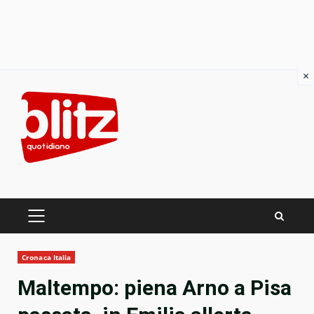
×
Skip
to
content
PRIMARY
MENU
Cronaca Italia
Maltempo: piena Arno a Pisa