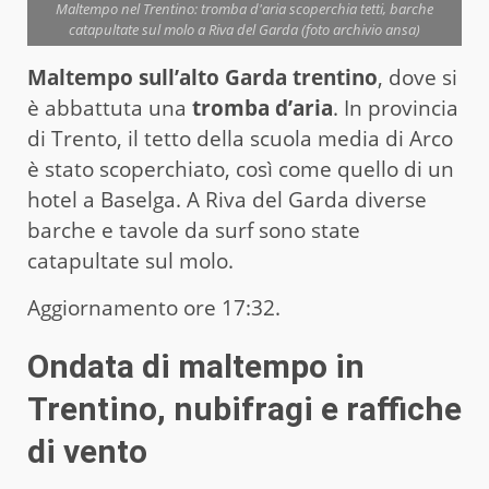
Maltempo nel Trentino: tromba d'aria scoperchia tetti, barche
catapultate sul molo a Riva del Garda (foto archivio ansa)
Maltempo sull’alto Garda trentino
, dove si
è abbattuta una
tromba d’aria
. In provincia
di Trento, il tetto della scuola media di Arco
è stato scoperchiato, così come quello di un
hotel a Baselga. A Riva del Garda diverse
barche e tavole da surf sono state
catapultate sul molo.
Aggiornamento ore 17:32.
Ondata di
maltempo in
Trentino
, nubifragi e raffiche
di vento