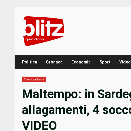
Skip
to
content
Politica
Cronaca
Economia
Sport
Video
Cronaca Italia
Maltempo: in Sardeg
allagamenti, 4 socc
VIDEO