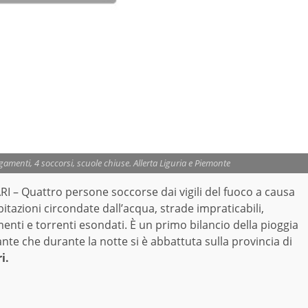
amenti, 4 soccorsi, scuole chiuse. Allerta Liguria e Piemonte
I – Quattro persone soccorse dai vigili del fuoco a causa
bitazioni circondate dall’acqua, strade impraticabili,
enti e torrenti esondati. È un primo bilancio della pioggia
nte che durante la notte si è abbattuta sulla provincia di
i.