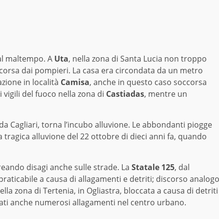
 al maltempo. A
Uta
, nella zona di Santa Lucia non troppo
occorsa dai pompieri. La casa era circondata da un metro
azione in località
Camisa
, anche in questo caso soccorsa
vigili del fuoco nella zona di
Castiadas
, mentre un
 da Cagliari, torna l’incubo alluvione. Le abbondanti piogge
 tragica alluvione del 22 ottobre di dieci anni fa, quando
reando disagi anche sulle strade. La
Statale 125
, dal
praticabile a causa di allagamenti e detriti; discorso analog
lla zona di Tertenia, in Ogliastra, bloccata a causa di detriti
trati anche numerosi allagamenti nel centro urbano.