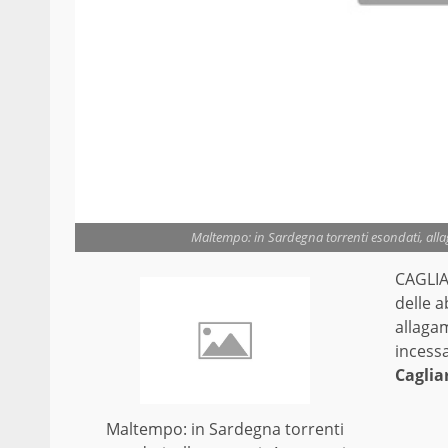
Maltempo: in Sardegna torrenti esondati, allag
CAGLIAR
delle a
allagam
incessa
Cagliar
Maltempo: in Sardegna torrenti