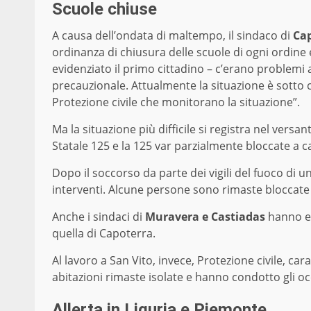
Scuole chiuse
A causa dell’ondata di maltempo, il sindaco di
Ca
ordinanza di chiusura delle scuole di ogni ordine
evidenziato il primo cittadino – c’erano problemi al
precauzionale. Attualmente la situazione è sotto co
Protezione civile che monitorano la situazione”.
Ma la situazione più difficile si registra nel versa
Statale 125 e la 125 var parzialmente bloccate a ca
Dopo il soccorso da parte dei vigili del fuoco di u
interventi. Alcune persone sono rimaste bloccate 
Anche i sindaci di
Muravera e Castiadas
hanno em
quella di Capoterra.
Al lavoro a San Vito, invece, Protezione civile, car
abitazioni rimaste isolate e hanno condotto gli oc
Allerta in Liguria e Piemonte