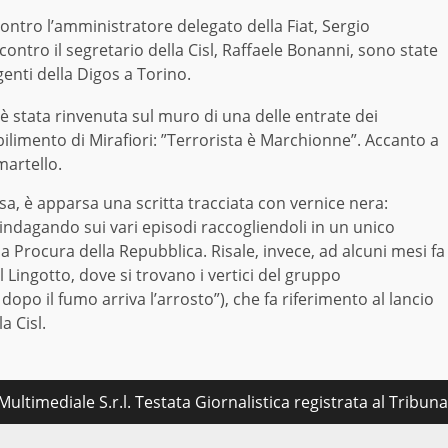
ontro l’amministratore delegato della Fiat, Sergio
ontro il segretario della Cisl, Raffaele Bonanni, sono state
genti della Digos a Torino.
 è stata rinvenuta sul muro di una delle entrate dei
abilimento di Mirafiori: ”Terrorista è Marchionne”. Accanto a
martello.
Pisa, è apparsa una scritta tracciata con vernice nera:
indagando sui vari episodi raccogliendoli in un unico
a Procura della Repubblica. Risale, invece, ad alcuni mesi fa
l Lingotto, dove si trovano i vertici del gruppo
po il fumo arriva l’arrosto”), che fa riferimento al lancio
a Cisl.
ultimediale S.r.l. Testata Giornalistica registrata al Tribu