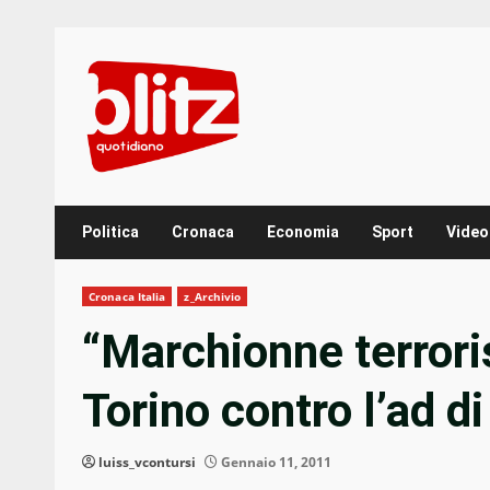
Skip
to
content
Politica
Cronaca
Economia
Sport
Video
Cronaca Italia
z_Archivio
“Marchionne terroris
Torino contro l’ad di
luiss_vcontursi
Gennaio 11, 2011