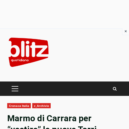
×
Skip
to
content
PRIMARY
MENU
Cronaca Italia
z_Archivio
Marmo di Carrara per