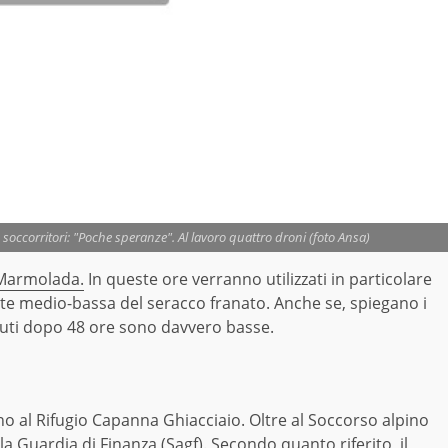
 soccorritori: "Poche speranze". Al lavoro quattro droni (foto Ansa)
 Marmolada.
In queste ore verranno utilizzati in particolare
arte medio-bassa del seracco franato. Anche se, spiegano i
ssuti dopo 48 ore sono davvero basse.
o al Rifugio Capanna Ghiacciaio. Oltre al Soccorso alpino
 Guardia di Finanza (Sagf). Secondo quanto riferito, il