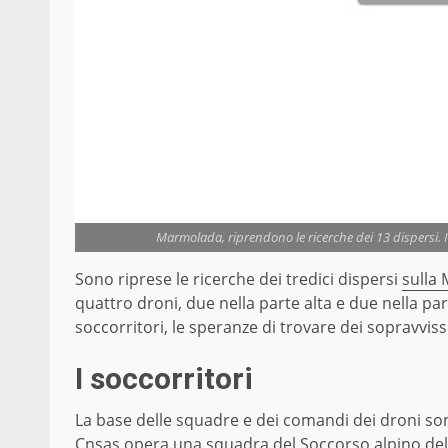
Marmolada, riprendono le ricerche dei 13 dispersi. I
Sono riprese le ricerche dei tredici dispersi
sulla
quattro droni, due nella parte alta e due nella p
soccorritori, le speranze di trovare dei sopravvi
I soccorritori
La base delle squadre e dei comandi dei droni son
Cnsas opera una squadra del Soccorso alpino della