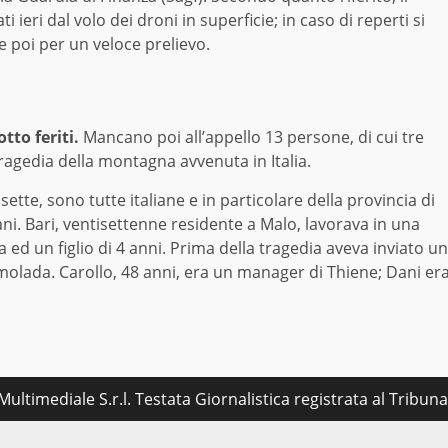
ieri dal volo dei droni in superficie; in caso di reperti si
te poi per un veloce prelievo.
tto feriti.
Mancano poi all’appello 13 persone, di cui tre
tragedia della montagna avvenuta in Italia.
sette, sono tutte italiane e in particolare della provincia di
ni. Bari, ventisettenne residente a Malo, lavorava in una
ed un figlio di 4 anni. Prima della tragedia aveva inviato un
rmolada. Carollo, 48 anni, era un manager di Thiene; Dani er
ultimediale S.r.l. Testata Giornalistica registrata al Tribu