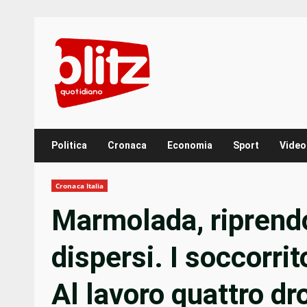
Skip
to
content
Politica
Cronaca
Economia
Sport
Video
Cronaca Italia
Marmolada, riprendo
dispersi. I soccorri
Al lavoro quattro dr