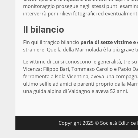
monitoraggio prosegue negli stessi punti esaminati 
interverrà per i rilievi fotografici ed eventualmen
Il bilancio
Fin qui il tragico bilancio
parla di sette vittime e o
straniere. Quella della Marmolada è la più grave 
Le vittime di cui si conoscono le generalità, tre su 
Vicenza: Filippo Bari, Tommaso Carollo e Paolo Da
ferramenta a Isola Vicentina, aveva una compagna 
ultimo selfie ad amici e parenti proprio dalla Ma
una guida alpina di Valdagno e aveva 52 anni.
Copyright 2025 © Società Editrice M