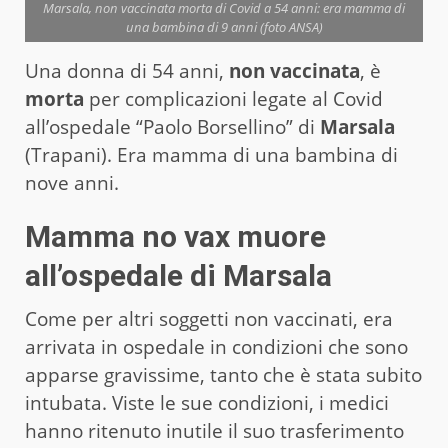
Marsala, non vaccinata morta di Covid a 54 anni: era mamma di
una bambina di 9 anni (foto ANSA)
Una donna di 54 anni,
non vaccinata
, è
morta
per complicazioni legate al Covid
all’ospedale “Paolo Borsellino” di
Marsala
(Trapani). Era mamma di una bambina di
nove anni.
Mamma no vax muore
all’ospedale di Marsala
Come per altri soggetti non vaccinati, era
arrivata in ospedale in condizioni che sono
apparse gravissime, tanto che è stata subito
intubata. Viste le sue condizioni, i medici
hanno ritenuto inutile il suo trasferimento