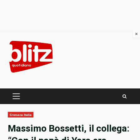
×
Skip
to
content
PRIMARY
MENU
Cronaca Italia
Massimo Bossetti, il collega: