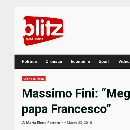
Skip
to
content
Politica
Cronaca
Economia
Sport
Video
Cronaca Italia
Massimo Fini: “Megli
papa Francesco”
Maria Elena Perrero
Marzo 23, 2016