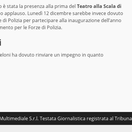
o è stata la presenza alla prima del
Teatro alla Scala di
simo applauso. Lunedì 12 dicembre sarebbe invece dovuto
 di Polizia per partecipare alla inaugurazione dell’anno
nto per le Forze di Polizia.
i
 Meloni ha dovuto rinviare un impegno in quanto
ultimediale S.r.l. Testata Giornalistica registrata al Tribu