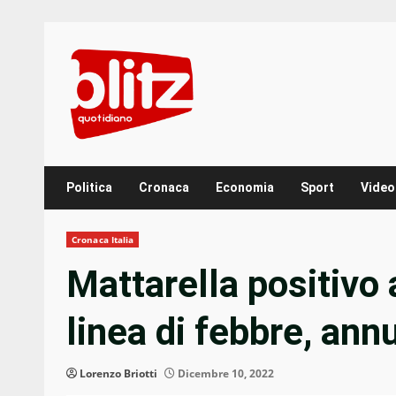
Skip
to
content
Politica
Cronaca
Economia
Sport
Video
Cronaca Italia
Mattarella positivo 
linea di febbre, annu
Lorenzo Briotti
Dicembre 10, 2022