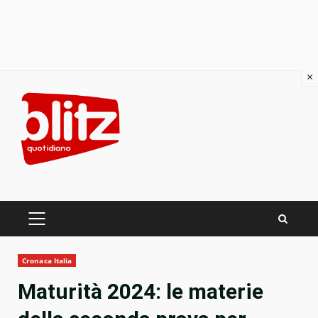
×
Skip
to
content
PRIMARY
MENU
Cronaca Italia
Maturità 2024: le materie