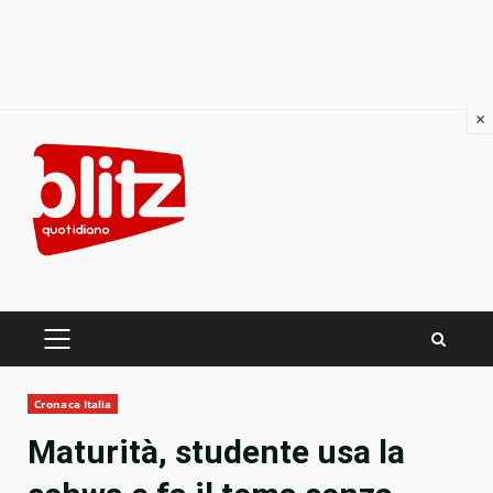
×
Skip
to
content
PRIMARY
MENU
Cronaca Italia
Maturità, studente usa la