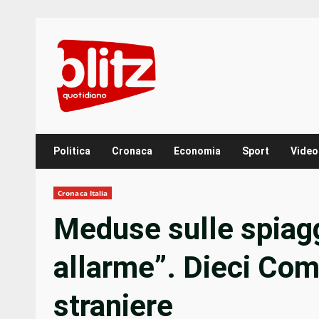
Skip
to
content
Politica
Cronaca
Economia
Sport
Video
Cronaca Italia
Meduse sulle spiagg
allarme”. Dieci Com
straniere