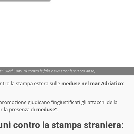
". Dieci Comuni contro le fake news straniere (Foto Ansa)
ontro la stampa estera sulle
meduse nel mar Adriatico
:
 promozione giudicano “ingiustificati gli attacchi della
r la presenza di
meduse
“.
i contro la stampa straniera: