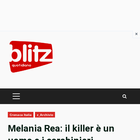
×
Skip
to
content
PRIMARY
MENU
Cronaca Italia
z_Archivio
Melania Rea: il killer è un