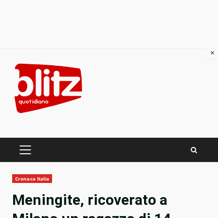
×
Skip
to
content
PRIMARY
MENU
Cronaca Italia
Meningite, ricoverato a