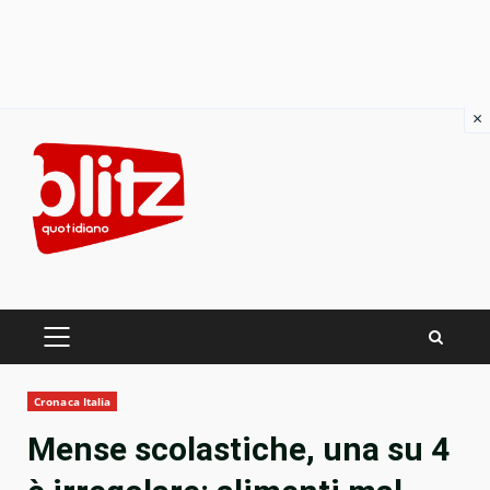
×
Skip
to
content
PRIMARY
MENU
Cronaca Italia
Mense scolastiche, una su 4