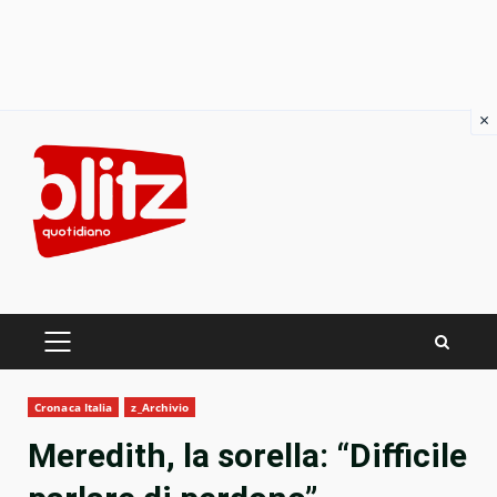
×
Skip
to
content
PRIMARY
MENU
Cronaca Italia
z_Archivio
Meredith, la sorella: “Difficile