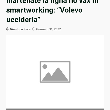
martellate la figlia no vax in
smartworking: “Volevo
ucciderla”
Gianluca Pace
Gennaio 31, 2022