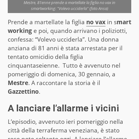
Mestre, 81enne prende a martellate la figlia no vax in
smartworking: "Volevo ucciderla" (foto Ansa)
Prende a martellate la figlia
no vax
in s
mart
working
e poi, quando arrivano i poliziotti,
confessa: “Volevo ucciderla”. Una donna
anziana di 81 anni è stata arrestata per il
tentato omicidio della figlia
cinquantaseienne. Tutto è avvenuto nel
pomeriggio di domenica, 30 gennaio, a
Mestre
. A raccontare la storia è il
Gazzettino
.
A lanciare l’allarme i vicini
L’episodio, avvenuto ieri pomeriggio nella
città della terraferma veneziana, è stato
reso noto soltanto oggi. A lanciare l’allarme