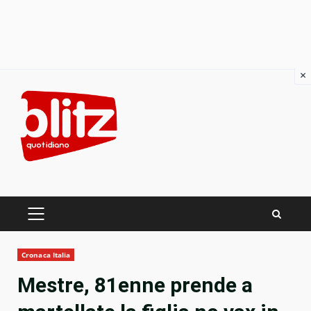
×
Skip
to
content
PRIMARY
MENU
Cronaca Italia
Mestre, 81enne prende a